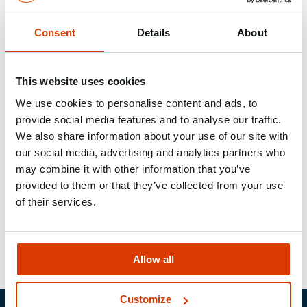
PDF-Rechnung
Consent
Details
About
Wir setzen auf elektronischen Rechnungsversand.
Um den administrativen Aufwand und die
This website uses cookies
Umweltbelastung zu reduzieren, erfolgt unser
We use cookies to personalise content and ads, to
Rechnungsversand elektronisch. Alle Rechnungen
provide social media features and to analyse our traffic.
erhalten Sie daher per E-Mail.
We also share information about your use of our site with
our social media, advertising and analytics partners who
Auf Wunsch können Sie Rechnungen auch weiterhin
may combine it with other information that you’ve
in Papierformat anfordern. Bitte haben Sie jedoch
provided to them or that they’ve collected from your use
Verständnis, dass wir in diesem Fall eine
of their services.
Unkostenpauschale erheben müssen.
Allow all
Customize